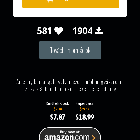
581
1904
További információk
Amennyiben angol nyelven szeretnéd megvásárolni,
ezt az alábbi online piactereken teheted meg:
Kindle E-book
Paperback
$9.14
$25.32
$7.87
$18.99