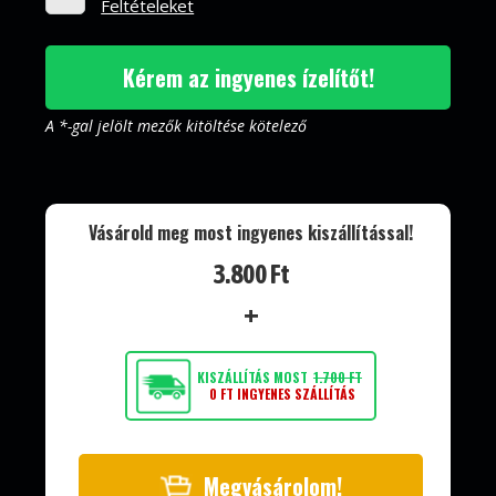
Feltételeket
Kérem az ingyenes ízelítőt!
A *-gal jelölt mezők kitöltése kötelező
Vásárold meg most ingyenes kiszállítással!
3.800 Ft
+
KISZÁLLÍTÁS MOST
1.700 FT
0 FT INGYENES SZÁLLÍTÁS
Megvásárolom!