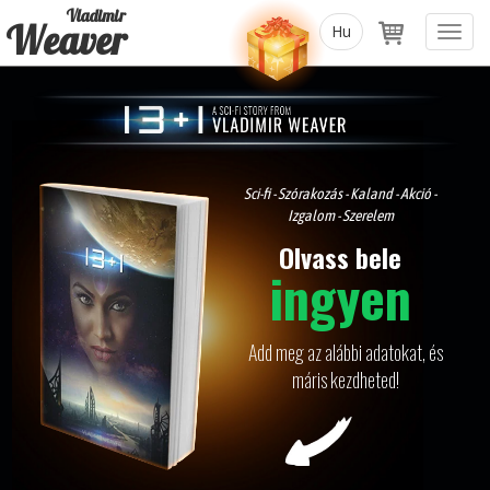
Vladimir
Weaver
Toggl
navig
Sci-fi - Szórakozás - Kaland - Akció -
Izgalom - Szerelem
Olvass bele
ingyen
Add meg az alábbi adatokat, és
máris kezdheted!