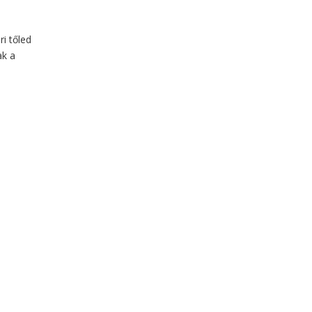
i tőled
ak a