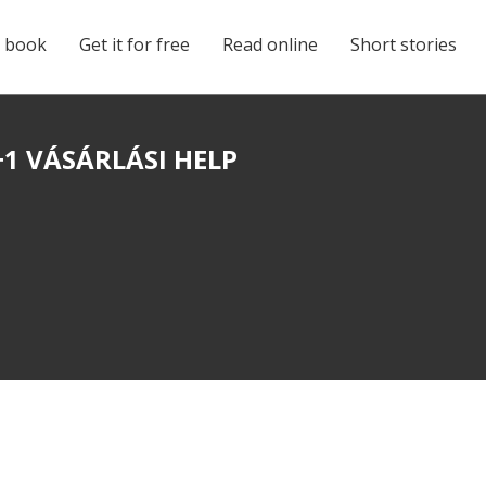
e book
Get it for free
Read online
Short stories
1 VÁSÁRLÁSI HELP