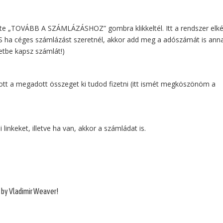
kete „TOVÁBB A SZÁMLÁZÁSHOZ” gombra klikkeltél. Itt a rendszer elkér
ha céges számlázást szeretnél, akkor add meg a adószámát is ann
etbe kapsz számlát!)
s ott a megadott összeget ki tudod fizetni (itt ismét megköszönöm a
 linkeket, illetve ha van, akkor a számládat is.
 by Vladimir Weaver!