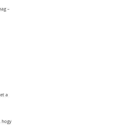
mag –
et a
l, hogy