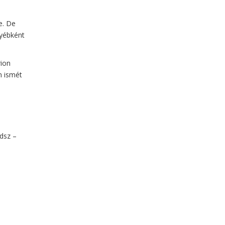
e. De
yébként
rion
m ismét
dsz –