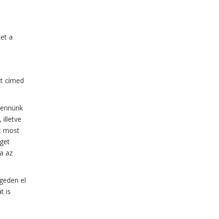
et a
zt címed
bennünk
illetve
t most
eget
a az
égeden el
t is