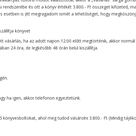
i rendszerébe és ott a könyv értékét 3.800.- Ft összeget kifizeted, m
tes esetben is (itt megragadom ismét a lehetőséget, hogy megköszön
zállítja könyvet
tt vásárlás, ha az adott napon 12:00 előtt megtörténik, akkor normál
lában 24 óra, de legkésőbb 48 órán belül kiszállítja.
gén.
gy ha igen, akkor telefonon egyeztetünk.
tő könyvesboltokat, ahol meg tudod vásárolni 3.800.- Ft (Mindig tájék