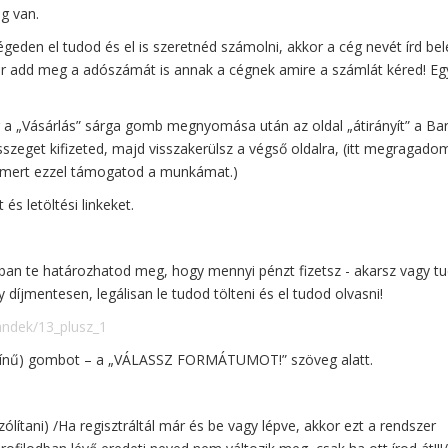
ég van.
den el tudod és el is szeretnéd számolni, akkor a cég nevét írd bel
 add meg a adószámát is annak a cégnek amire a számlát kéred! Eg
 a „Vásárlás” sárga gomb megnyomása után az oldal „átirányít” a Ba
összeget kifizeted, majd visszakerülsz a végső oldalra, (itt megragado
 mert ezzel támogatod a munkámat.)
és letöltési linkeket.
n te határozhatod meg, hogy mennyi pénzt fizetsz - akarsz vagy tu
így díjmentesen, legálisan le tudod tölteni és el tudod olvasni!
andek/13_plusz_1
zínű) gombot – a „VÁLASSZ FORMÁTUMOT!” szöveg alatt.
ítani) /Ha regisztráltál már és be vagy lépve, akkor ezt a rendszer