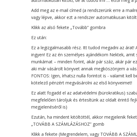
automatikusan kitölti, de át tudod írni … ettől még a 
Add meg az e-mail címed (a rendszerünk erre a mailre 
vagy lépve, akkor ezt a rendszer automatikusan kitölt
Klikk az alsó fekete „Tovább” gombra
Ez után:
Ez a legizgalmasabb rész. Itt tudod megadni az árat!
ingyen! Ez az én személyes ajándékom Nektek, amit 
munkámat – minden forint, akár pár száz, akár pár ez
aki már vásárolt könyvet annak megköszönjem a vás
FONTOS: Igen, írhatsz nulla forintot is - valamit kel
kötelező pénzért megvásárolni az első könyveimet!
Ez alatt fogadd el az adatvédelmi (bürokratikus) sza
megfelelően tároljuk és értesítünk az oldalt érintő fej
megjelenéséről is)
Ezután, ha mindent kitöltöttél, akkor megjelenik fek
„TOVÁBB A SZÁMLÁZÁSHOZ” gomb
Klikk a fekete (Megrendelem, vagy TOVÁBB A SZÁ