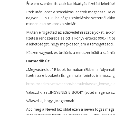
Értelem szerűen itt csak bankkártyás fizetési lehetős
Ezek után jöhet a számlázási adatok megadása Ha cége
nagyon FONTOS ha céges számlázást szeretnél akkor
minden esetbe kapsz számlát!
Miután elfogadtad az adatvédelmi szabályokat, akkor
fizetési rendszerébe és ott a könyv értékét 990.- Ft 
a lehetőséget, hogy megköszönjem a támogatásod,
Készen vagyunk és örülünk: a rendszer küldi a számlát 
Harmadik út:
„Megvásárolod” E-book formában (Ebben a folyamatba
fizetni az e-bookért) És igen nulla forintot is írhatsz 
https://vladimirweaver.com/becsuletkassza_konyv_aj
Válaszd ki az „INGYENES E-BOOK” (sötét magenta s
Válaszd ki, hogy „Magamnak”
Add meg a Neved (az oldal ezen a néven fogsz megszól