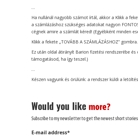
…
Ha nullánál nagyobb számot írtál, akkor a Klikk a fe
a számlázáshoz szükséges adatokat nagyon FONTOS 
cégnek amire a számlát kéred! (Egyébként minden es
Klikk a fekete „TOVÁBB A SZÁMLÁZÁSHOZ” gombra.
Ez után oldal átirányít Barion fizetési rendszerébe é
támogatásod, ha így teszel.)
…
Készen vagyunk és örülünk: a rendszer küldi a letöltési
Would you like
more?
Subscribe to my newsletter to get the newest short stories
E-mail address*