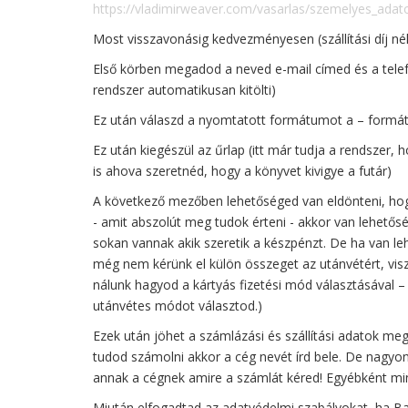
https://vladimirweaver.com/vasarlas/szemelyes_adat
Most visszavonásig kedvezményesen (szállítási díj nél
Első körben megadod a neved e-mail címed és a telef
rendszer automatikusan kitölti)
Ez után válaszd a nyomtatott formátumot a – formátu
Ez után kiegészül az űrlap (itt már tudja a rendszer,
is ahova szeretnéd, hogy a könyvet kivigye a futár)
A következő mezőben lehetőséged van eldönteni, hogy
- amit abszolút meg tudok érteni - akkor van lehetőség
sokan vannak akik szeretik a készpénzt. De ha van l
még nem kérünk el külön összeget az utánvétért, viszo
nálunk hagyod a kártyás fizetési mód választásával
utánvétes módot választod.)
Ezek után jöhet a számlázási és szállítási adatok me
tudod számolni akkor a cég nevét írd bele. De nagy
annak a cégnek amire a számlát kéred! Egyébként mi
Miután elfogadtad az adatvédelmi szabályokat, ha Ba