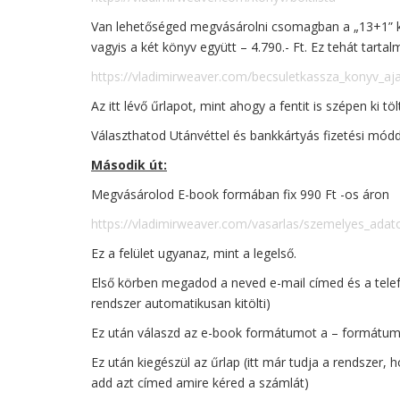
Van lehetőséged megvásárolni csomagban a „13+1” k
vagyis a két könyv együtt – 4.790.- Ft. Ez tehát tartal
https://vladimirweaver.com/becsuletkassza_konyv_a
Az itt lévő űrlapot, mint ahogy a fentit is szépen ki töl
Választhatod Utánvéttel és bankkártyás fizetési módda
Második út:
Megvásárolod E-book formában fix 990 Ft -os áron
https://vladimirweaver.com/vasarlas/szemelyes_adat
Ez a felület ugyanaz, mint a legelső.
Első körben megadod a neved e-mail címed és a telef
rendszer automatikusan kitölti)
Ez után válaszd az e-book formátumot a – formátumvá
Ez után kiegészül az űrlap (itt már tudja a rendszer, h
add azt címed amire kéred a számlát)