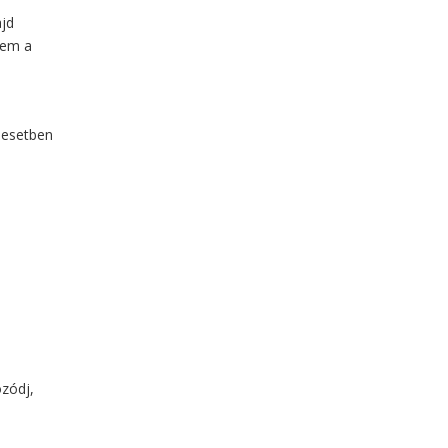
ajd
jem a
 esetben
ozódj,