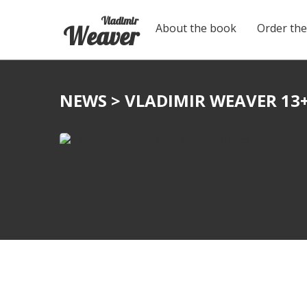
Vladimir
About the book
Order th
Weaver
NEWS
> VLADIMIR WEAVER 13+
News
VLADIMIR