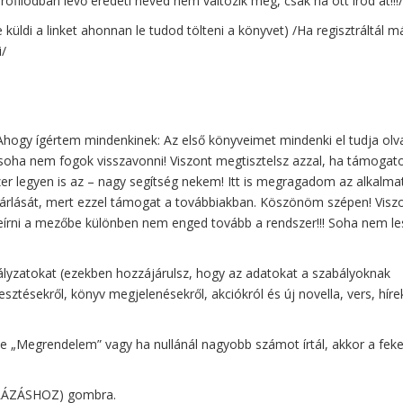
profilodban lévő eredeti neved nem változik meg, csak ha ott írod át!!!/
küldi a linket ahonnan le tudod tölteni a könyvet) /Ha regisztráltál m
i/
 Ahogy ígértem mindenkinek: Az első könyveimet mindenki el tudja olv
soha nem fogok visszavonni! Viszont megtisztelsz azzal, ha támogat
er legyen is az – nagy segítség nekem! Itt is megragadom az alkalma
árlását, mert ezzel támogat a továbbiakban. Köszönöm szépen! Visz
l beírni a mezőbe különben nem enged tovább a rendszer!!! Soha nem le
bályzatokat (ezekben hozzájárulsz, hogy az adatokat a szabályoknak
lesztésekről, könyv megjelenésekről, akciókról és új novella, vers, híre
ete „Megrendelem” vagy ha nullánál nagyobb számot írtál, akkor a fek
MLÁZÁSHOZ) gombra.