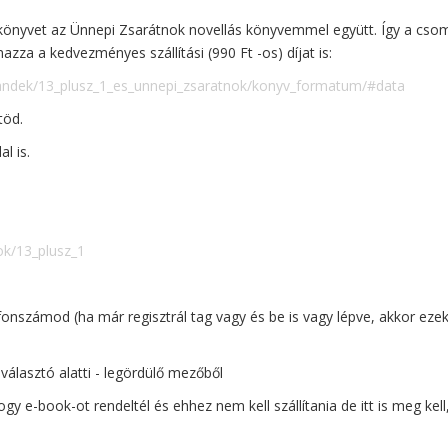
önyvet az Ünnepi Zsarátnok novellás könyvemmel együtt. Így a cso
mazza a kedvezményes szállítási (990 Ft -os) díjat is:
jandek/13_plusz_1_es_unnepi_zsaratnok/konyv_formatum/#data
töd.
l is.
ok/13_plusz_1
onszámod (ha már regisztrál tag vagy és be is vagy lépve, akkor ezek
lasztó alatti - legördülő mezőből
ogy e-book-ot rendeltél és ehhez nem kell szállítania de itt is meg kel