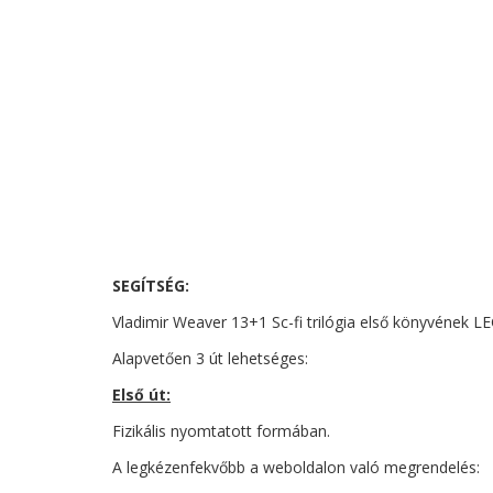
WEAVER 13+1
VÁSÁRLÁSI HELP
2021 february 13
2
1426
SEGÍTSÉG:
Vladimir Weaver 13+1 Sc-fi trilógia első könyvének 
Alapvetően 3 út lehetséges:
Első út:
Fizikális nyomtatott formában.
A legkézenfekvőbb a weboldalon való megrendelés: