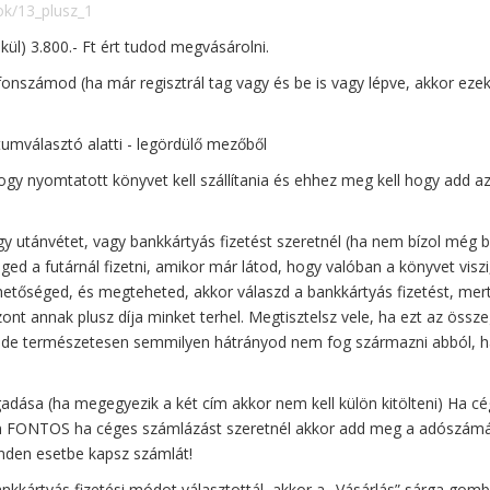
ok/13_plusz_1
kül) 3.800.- Ft ért tudod megvásárolni.
onszámod (ha már regisztrál tag vagy és be is vagy lépve, akkor ezek
mválasztó alatti - legördülő mezőből
 hogy nyomtatott könyvet kell szállítania és ehhez meg kell hogy add a
 utánvétet, vagy bankkártyás fizetést szeretnél (ha nem bízol még 
ed a futárnál fizetni, amikor már látod, hogy valóban a könyvet viszi, 
ehetőséged, és megteheted, akkor válaszd a bankkártyás fizetést, mer
nt annak plusz díja minket terhel. Megtisztelsz vele, ha ezt az össz
 – de természetesen semmilyen hátrányod nem fog származni abból, h
gadása (ha megegyezik a két cím akkor nem kell külön kitölteni) Ha c
on FONTOS ha céges számlázást szeretnél akkor add meg a adószámá
nden esetbe kapsz számlát!
nkkártyás fizetési módot választottál, akkor a „Vásárlás” sárga gomb