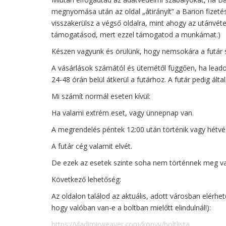
megnyomása után az oldal „átirányít” a Barion fizetés
visszakerülsz a végső oldalra, mint ahogy az utánvé
támogatásod, mert ezzel támogatod a munkámat.)
Készen vagyunk és örülünk, hogy nemsokára a futár s
A vásárlások számától és ütemétől függően, ha leado
24-48 órán belül átkerül a futárhoz. A futár pedig álta
Mi számít normál eseten kívül:
Ha valami extrém eset, vagy ünnepnap van.
A megrendelés péntek 12:00 után történik vagy hétvé
A futár cég valamit elvét.
De ezek az esetek szinte soha nem történnek meg va
Következő lehetőség:
Az oldalon találod az aktuális, adott városban elérhe
hogy valóban van-e a boltban mielőtt elindulnál!):
https://vladimirweaver.com/konyv/boltlista