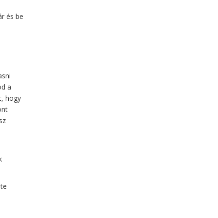
ár és be
asni
od a
t, hogy
ont
sz
k
ete